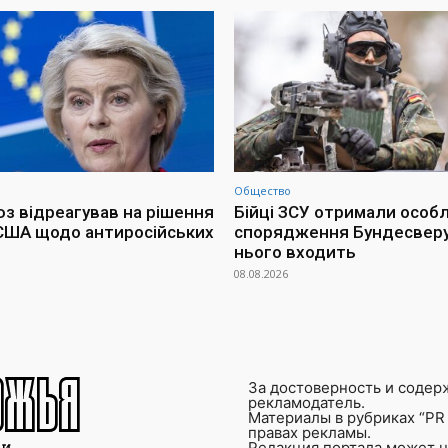
Общество
з відреагував на рішення
Бійці ЗСУ отримали особ
США щодо антиросійських
спорядження Бундесверу
нього входить
08.08.2026
За достоверность и содер
рекламодатель.
Материалы в рубриках “PR 
правах рекламы.
Редакция портала может не