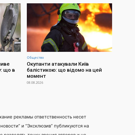
Общество
ливе
Окупанти атакували Київ
: що в
балістикою: що відомо на цей
момент
08.08.2026
жание рекламы ответственность несет
новости” и “Эксклюзив” публикуются на
 разделять точку зрения авторов и не