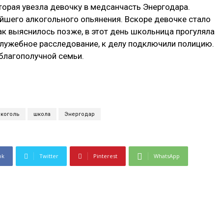
орая увезла девочку в медсанчасть Энергодара.
йшего алкогольного опьянения. Вскоре девочке стало
Как выяснилось позже, в этот день школьница прогуляла
служебное расследование, к делу подключили полицию.
 благополучной семьи.
лкоголь
школа
Энергодар
ok
Twitter
Pinterest
WhatsApp