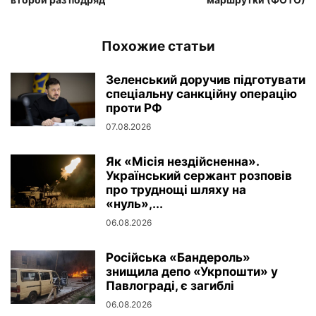
Похожие статьи
Зеленський доручив підготувати
спеціальну санкційну операцію
проти РФ
07.08.2026
Як «Місія нездійсненна».
Український сержант розповів
про труднощі шляху на
«нуль»,...
06.08.2026
Російська «Бандероль»
знищила депо «Укрпошти» у
Павлограді, є загиблі
06.08.2026