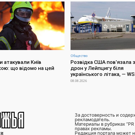
Общество
и атакували Київ
Розвідка США пов’язала з
кою: що відомо на цей
дрон у Лейпцигу біля
українського літака, — W
08.08.2026
За достоверность и содер
рекламодатель.
Материалы в рубриках “PR 
правах рекламы.
Редакция портала может не