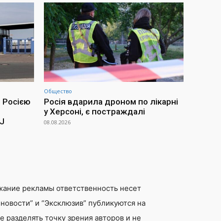
Общество
 Росією
Росія вдарила дроном по лікарні
у Херсоні, є постраждалі
SJ
08.08.2026
жание рекламы ответственность несет
новости” и “Эксклюзив” публикуются на
 разделять точку зрения авторов и не