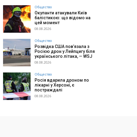
Общество
Окупанти атакували Київ
балістикою: що відомо на
цей момент
08.08.2026
Общество
Розвідка США пов’язала з
Росією дрон у Лейпцигу біля
українського літака, — WSJ
08.08.2026
Общество
Росія вдарила дроном по
лікарні у Херсоні, є
постраждалі
08.08.2026