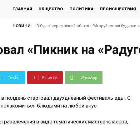
ГЛАВНАЯ
ОБЩЕСТВО
ПОЛИТИКА
ПРОИСШЕСТВИЯ
НОВИНИ:
В Одесі через нічний обстріл РФ зруйновані будинки 
овал «Пикник на «Радуг
Twitter
Pinterest
WhatsApp
 в полдень стартовал двухдневный фестиваль еды. С
и полакомиться блюдами на любой вкус.
 развлечения в виде тематических мастер-классов,