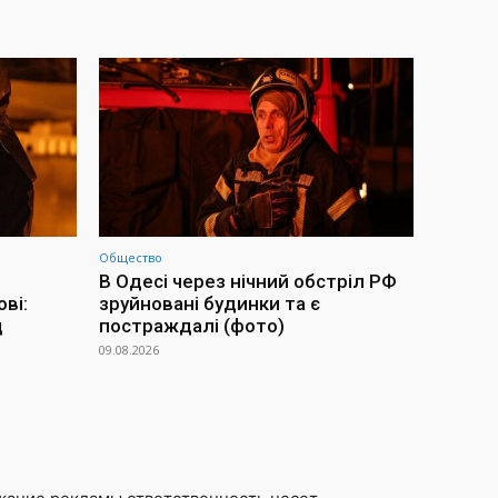
Общество
В Одесі через нічний обстріл РФ
ві:
зруйновані будинки та є
д
постраждалі (фото)
09.08.2026