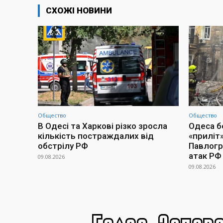
СХОЖІ НОВИНИ
Общество
Общество
В Одесі та Харкові різко зросла
Одеса бе
кількість постраждалих від
«приліт»
обстрілу РФ
Павлогра
атак РФ
09.08.2026
09.08.2026