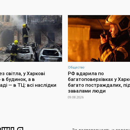
Общество
з світла, у Харкові
РФ вдарила по
 в будинок, а в
багатоповерхівках у Харко
ді — в ТЦ: всі наслідки
багато постраждалих, пі
завалами люди
09.08.2026