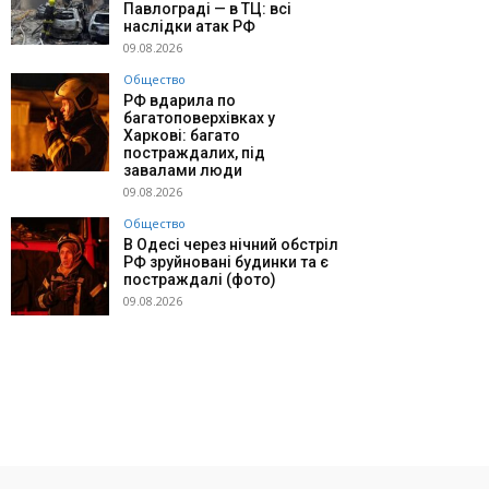
Павлограді — в ТЦ: всі
наслідки атак РФ
09.08.2026
Общество
РФ вдарила по
багатоповерхівках у
Харкові: багато
постраждалих, під
завалами люди
09.08.2026
Общество
В Одесі через нічний обстріл
РФ зруйновані будинки та є
постраждалі (фото)
09.08.2026