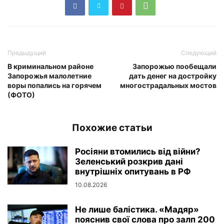
Предыдущий
Следующий
В криминальном районе
Запорожью пообещали
Запорожья малолетние
дать денег на достройку
воры попались на горячем
многострадальных мостов
(ФОТО)
Похожие статьи
Росіяни втомились від війни?
Зеленський розкрив дані
внутрішніх опитувань в РФ
10.08.2026
Не лише балістика. «Мадяр»
пояснив свої слова про залп 200