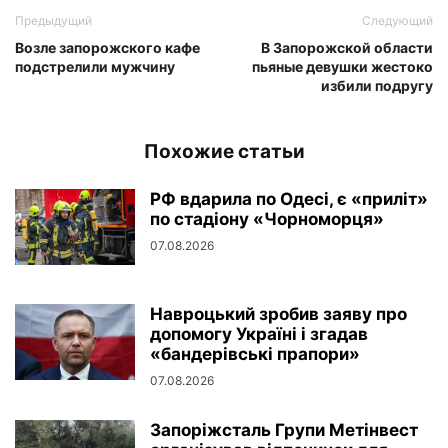
Предыдущий
Следующий
Возле запорожского кафе
В Запорожской области
подстрелили мужчину
пьяные девушки жестоко
избили подругу
Похожие статьи
РФ вдарила по Одесі, є «приліт»
по стадіону «Чорноморця»
07.08.2026
Навроцький зробив заяву про
допомогу Україні і згадав
«бандерівські прапори»
07.08.2026
Запоріжсталь Групи Метінвест