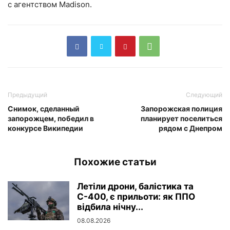
с агентством Madison.
Предыдущий
Следующий
Снимок, сделанный
Запорожская полиция
запорожцем, победил в
планирует поселиться
конкурсе Википедии
рядом с Днепром
Похожие статьи
Летіли дрони, балістика та
С-400, є прильоти: як ППО
відбила нічну...
08.08.2026