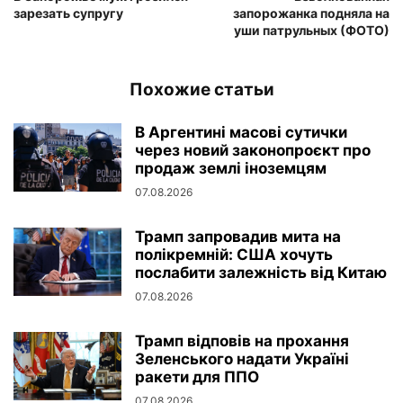
зарезать супругу
запорожанка подняла на
уши патрульных (ФОТО)
Похожие статьи
В Аргентині масові сутички
через новий законопроєкт про
продаж землі іноземцям
07.08.2026
Трамп запровадив мита на
полікремній: США хочуть
послабити залежність від Китаю
07.08.2026
Трамп відповів на прохання
Зеленського надати Україні
ракети для ППО
07.08.2026