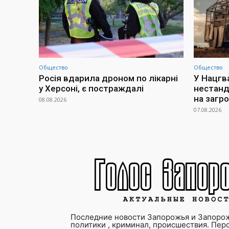
Общество
Общество
Росія вдарила дроном по лікарні
У Нацгв
у Херсоні, є постраждалі
нестанд
на загр
08.08.2026
07.08.2026
Последние новости Запорожья и Запорож
политики , криминал, происшествия. Пер