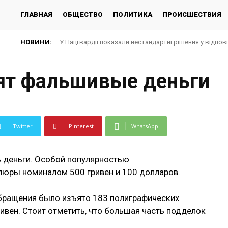
ГЛАВНАЯ
ОБЩЕСТВО
ПОЛИТИКА
ПРОИСШЕСТВИЯ
НОВИНИ:
У Нацгвардії показали нестандартні рішення у відпов
ят фальшивые деньги
Twitter
Pinterest
WhatsApp
ь деньги. Особой популярностью
юры номиналом 500 гривен и 100 долларов.
обращения было изъято 183 полиграфических
вен. Стоит отметить, что большая часть подделок