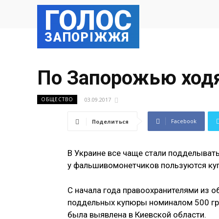
ГОЛОС
ЗАПОРІЖЖЯ
По Запорожью ход
03.09.2017
ОБЩЕСТВО
Facebook
Поделиться
В Украине все чаще стали подделыват
у фальшивомонетчиков пользуются куп
С начала года правоохранителями из 
поддельных купюры номиналом 500 гри
была выявлена в Киевской области.