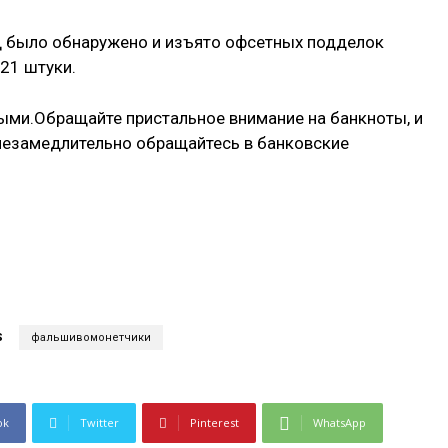
д было обнаружено и изъято офсетных подделок
21 штуки.
ыми.Обращайте пристальное внимание на банкноты, и
 незамедлительно обращайтесь в банковские
S
фальшивомонетчики
ok
Twitter
Pinterest
WhatsApp