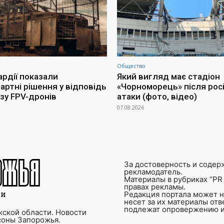
Общество
ардії показали
Який вигляд має стадіон
артні рішення у відповідь
«Чорноморець» після росі
озу FPV-дронів
атаки (фото, відео)
07.08.2026
За достоверность и содер
рекламодатель.
Материалы в рубриках “PR 
правах рекламы.
Редакция портала может не
несет за их материалы от
подлежат опровержению и
ской области. Новости
соны Запорожья.