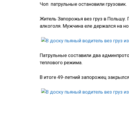
Чоп патрульные остановили грузовик.
Житель Запорожья вез груз в Польшу. 
алкоголя. Мужчина еле держался на ног
Патрульные составили два админпрото
теплового режима.
В итоге 49-летний запорожец закрылся