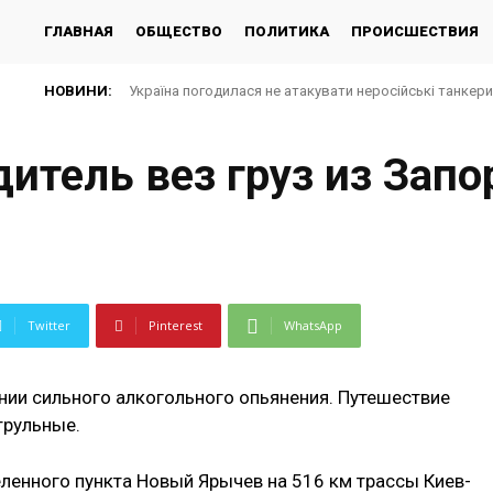
ГЛАВНАЯ
ОБЩЕСТВО
ПОЛИТИКА
ПРОИСШЕСТВИЯ
НОВИНИ:
Україна погодилася не атакувати неросійські танкер
итель вез груз из Зап
Twitter
Pinterest
WhatsApp
нии сильного алкогольного опьянения. Путешествие
трульные.
еленного пункта Новый Ярычев на 516 км трассы Киев-