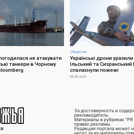
Общество
 погодилася не атакувати
Українські дрони уразили
ські танкери в Чорному
Ільський та Сизранський 
 Bloomberg
спалахнули пожежі
08.08.2026
За достоверность и содер
рекламодатель.
Материалы в рубриках “PR 
правах рекламы.
Редакция портала может не
несет за их материалы от