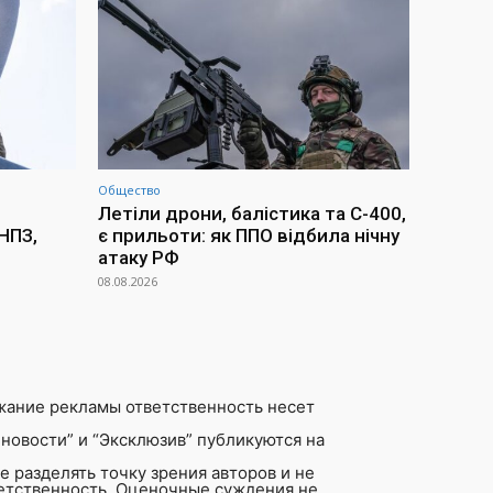
Общество
Летіли дрони, балістика та С-400,
НПЗ,
є прильоти: як ППО відбила нічну
атаку РФ
08.08.2026
жание рекламы ответственность несет
новости” и “Эксклюзив” публикуются на
 разделять точку зрения авторов и не
ветственность. Оценочные суждения не