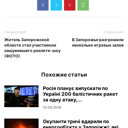
Предыдущий
Следующий
Житель Запорожской
В Запорожье разгромили
области стал участником
несколько игровых залов
нашумевшего реалити-шоу
(ФОТО)
Похожие статьи
Росія планує випускати по
Україні 200 балістичних ракет
за одну атаку,...
10.08.2026
Окупанти тричі вдарили по
енергооб’єкту у Запоріжжі: які