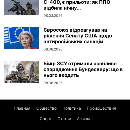
С-400, є прильоти: як ППО
відбила нічну...
08.08.2026
Євросоюз відреагував на
рішення Сенату США щодо
антиросійських санкцій
08.08.2026
Бійці ЗСУ отримали особливе
спорядження Бундесверу: що в
нього входить
08.08.2026
Главная
Общество
Политика
Происшествия
Спорт
Статьи
Афиша